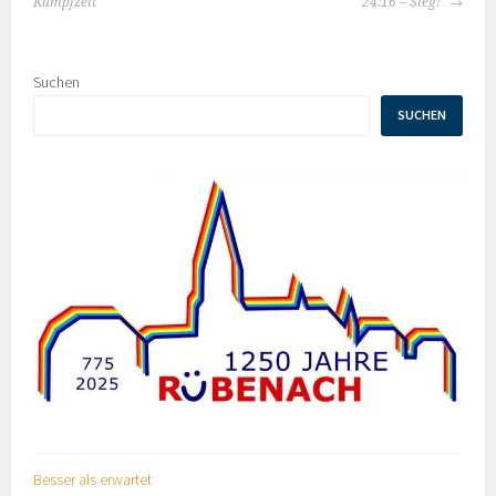
NAVIGATION
Kampfzeit
24:16 – Sieg!
Suchen
SUCHEN
Besser als erwartet