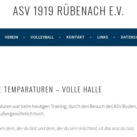
ASV 1919 RÜBENACH E.V.
VEREIN
VOLLEYBALL
KONTAKT
LINKS
DATENS
E TEMPARATUREN – VOLLE HALLE
turen war beim heutigen Training, durch den Besuch des ASV Boden,
 außergewöhnlich hoch.
n dem, der du bist und dem, der du sein möchtest, ist das was du tust.