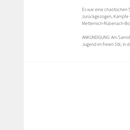
Es war eine chaotischen S
zurückgezogen, Kämpfe 
Metternich-Rübenach-Bod
ANKÜNDIGUNG: Am Samstag
Jugend im freien Stil, in 