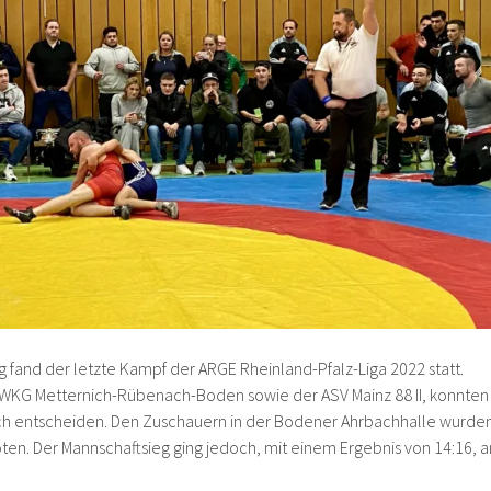
and der letzte Kampf der ARGE Rheinland-Pfalz-Liga 2022 statt.
 WKG Metternich-Rübenach-Boden sowie der ASV Mainz 88 II, konnten
sich entscheiden. Den Zuschauern in der Bodener Ahrbachhalle wurde
n. Der Mannschaftsieg ging jedoch, mit einem Ergebnis von 14:16, a