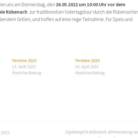
reffen uns am Donnerstag, den
26.05.2022 um 10:00 Uhr vor dem
hule Rübenach
zur traditionellen Vatertagstour durch die Rübenacher
endem Grillen, und hoffen auf eine rege Teilnahme. Für Speis und
Termine 2023
Termine 2024
13. April 2023
16. April 2024
Ähnlicher Beitrag
Ähnlicher Beitrag
Ligakampf in Rübenach, Kirmesumzug un
 2022