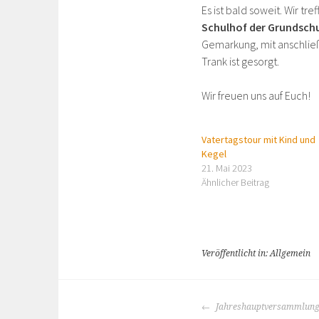
Es ist bald soweit. Wir t
Schulhof der Grundsc
Gemarkung, mit anschließ
Trank ist gesorgt.
Wir freuen uns auf Euch!
Vatertagstour mit Kind und
Kegel
21. Mai 2023
Ähnlicher Beitrag
Veröffentlicht in: Allgemein
BEITRAGS-
Jahreshauptversammlung