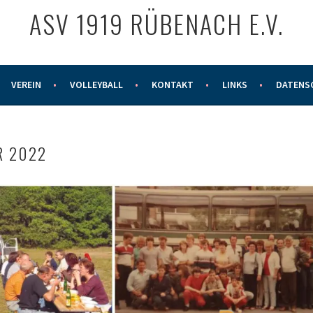
ASV 1919 RÜBENACH E.V.
VEREIN
VOLLEYBALL
KONTAKT
LINKS
DATENS
R 2022