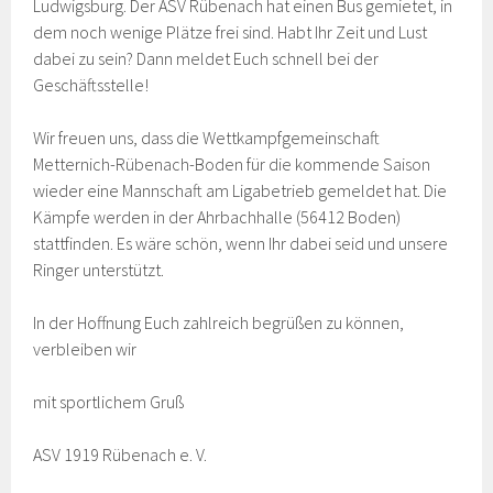
Ludwigsburg. Der ASV Rübenach hat einen Bus gemietet, in
dem noch wenige Plätze frei sind. Habt Ihr Zeit und Lust
dabei zu sein? Dann meldet Euch schnell bei der
Geschäftsstelle!
Wir freuen uns, dass die Wettkampfgemeinschaft
Metternich-Rübenach-Boden für die kommende Saison
wieder eine Mannschaft am Ligabetrieb gemeldet hat. Die
Kämpfe werden in der Ahrbachhalle (56412 Boden)
stattfinden. Es wäre schön, wenn Ihr dabei seid und unsere
Ringer unterstützt.
In der Hoffnung Euch zahlreich begrüßen zu können,
verbleiben wir
mit sportlichem Gruß
ASV 1919 Rübenach e. V.