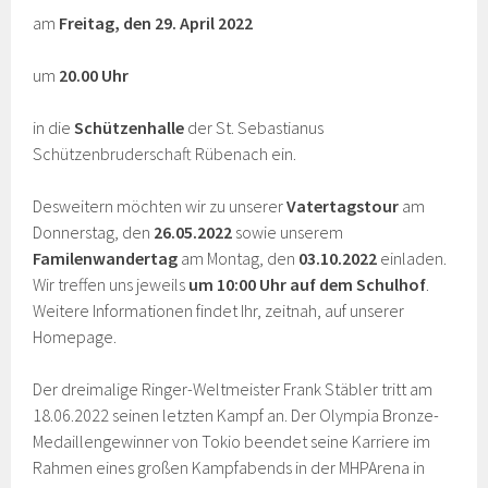
am
Freitag, den
29
. April 2022
um
20.00 Uhr
in die
Schützenhalle
der St. Sebastianus
Schützenbruderschaft Rübenach ein.
Desweitern möchten wir zu unserer
Vatertagstour
am
Donnerstag, den
26.05.2022
sowie unserem
Familenwandertag
am Montag, den
03.10.2022
einladen.
Wir treffen uns jeweils
um 10:00 Uhr auf dem Schulhof
.
Weitere Informationen findet Ihr, zeitnah, auf unserer
Homepage.
Der dreimalige Ringer-Weltmeister Frank Stäbler tritt am
18.06.2022 seinen letzten Kampf an. Der Olympia Bronze-
Medaillengewinner von Tokio beendet seine Karriere im
Rahmen eines großen Kampfabends in der MHPArena in