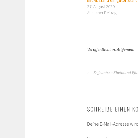
Mit Abstand ein guter Start
27. August 2020
Ähnlicher Beitrag
Veröffentlicht in: Allgemein
BEITRAGS-
Ergebnisse Rheinland Pfal
NAVIGATION
SCHREIBE EINEN 
Deine E-Mail-Adresse wird 