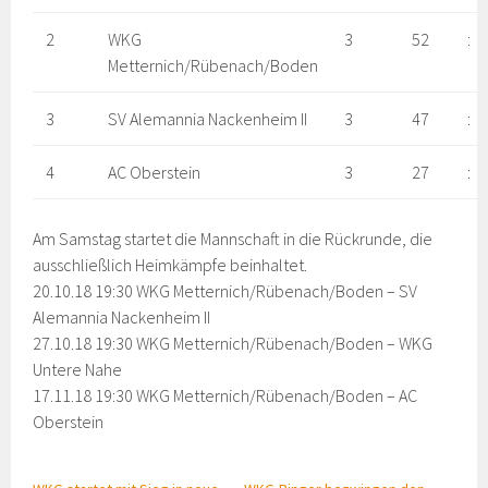
2
WKG
3
52
:
Metternich/Rübenach/Boden
3
SV Alemannia Nackenheim II
3
47
:
4
AC Oberstein
3
27
:
Am Samstag startet die Mannschaft in die Rückrunde, die
ausschließlich Heimkämpfe beinhaltet.
20.10.18 19:30 WKG Metternich/Rübenach/Boden – SV
Alemannia Nackenheim II
27.10.18 19:30 WKG Metternich/Rübenach/Boden – WKG
Untere Nahe
17.11.18 19:30 WKG Metternich/Rübenach/Boden – AC
Oberstein