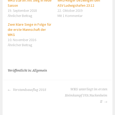
WKG startet mit Sieg in neue
WKG-Ringer bezwingen den
Saison
ASV Ludwigshafen 23:12
19. September 2018
22. Oktober 2019
Ähnlicher Beitrag
Mit 1 Kommentar
Zwei klare Siege in Folge für
die erste Mannschaft der
WKG
10. November 2016
Ähnlicher Beitrag
Veröffentlicht in: Allgemein
BEITRAGS-
WKG unterliegt im ersten
Vorstandsausflug 2018
NAVIGATION
Heimkampf SVA Nackenheim
II