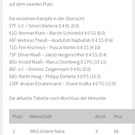
auf dem zweiten Platz.
Die einzelnen Kämpfe in der Übersicht:
57F: o.V. – Simon Dieterle 0:4 KL (0:0)
61G: Norman Klein – Marvin Schönbild 4:0 SS (6:0)
66F: Andreas Theuß – Asadullah Najibullah 0:4 SS (0:4)
71G: Finn Kischnick – Pascal Martini 0:4 SS (4:10)
75F: Oliver Maaß – Jakob Hergenröther 0:4 SS (0:4)
80G: Kristof Maaß – Marco Stomberg 0:1 PS (10:11)
86F: o.V. – Dominic Zeigermann 0:4 KL (0:0)
98G: Martin Haag – Philipp Dieterle 3:0 PS (15:3)
130F: Arsalan Ebrahimvand – Shane Krafka 4:0 TÜ (15:0)
Die aktuelle Tabelle nach Abschluss der Hinrunde:
Platz
Mannschaft
Anz.K.
Plus
:
1
WKG Untere Nahe
3
66
: