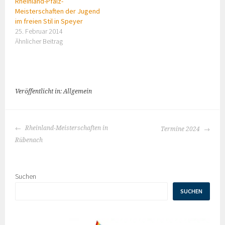
Rheinland-Pfalz-
Meisterschaften der Jugend
im freien Stil in Speyer
25. Februar 2014
Ähnlicher Beitrag
Veröffentlicht in: Allgemein
BEITRAGS-
Rheinland-Meisterschaften in
Termine 2024
NAVIGATION
Rübenach
Suchen
SUCHEN