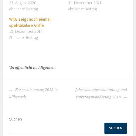
27. August 2020
31. Dezember 2021
Ähnlicher Beitrag
Ähnlicher Beitrag
WKG zeigt noch einmal
spektakuläre Griffe
19. Dezember 2014
Ähnlicher Beitrag
Veröffentlicht in: Allgemein
BEITRAGS-
Karnevalsumzug 2018 in
Jahreshauptversammlung und
NAVIGATION
Rübenach
Vatertagswanderung 2018
Suchen
SUCHEN