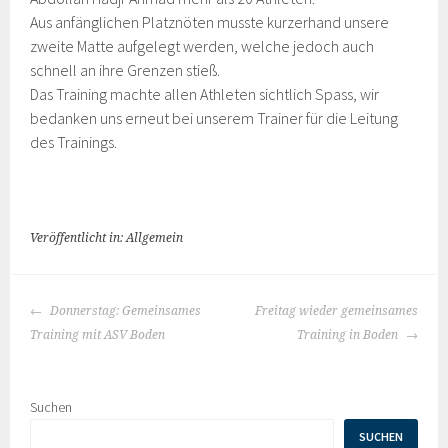
Aus anfänglichen Platznöten musste kurzerhand unsere
zweite Matte aufgelegt werden, welche jedoch auch
schnell an ihre Grenzen stieß.
Das Training machte allen Athleten sichtlich Spass, wir
bedanken uns erneut bei unserem Trainer für die Leitung
des Trainings.
Veröffentlicht in: Allgemein
BEITRAGS-
Donnerstag: Gemeinsames
Freitag wieder gemeinsames
NAVIGATION
Training mit ASV Boden
Training in Boden
Suchen
SUCHEN